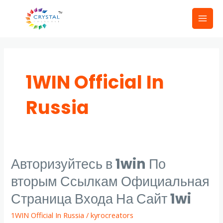
Skip
Mai
to
Men
content
1WIN Official In
Russia
Авторизуйтесь в 1win По
Авторизуйтесь
в
вторым Ссылкам Официальная
1win
Страница Входа На Сайт 1wi
По
вторым
1WIN Official In Russia
/
kyrocreators