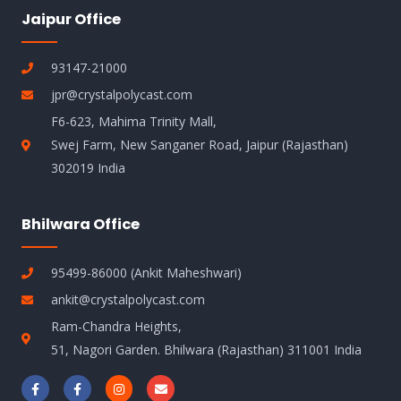
Jaipur Office
93147-21000
jpr@crystalpolycast.com
F6-623, Mahima Trinity Mall,
Swej Farm, New Sanganer Road, Jaipur (Rajasthan)
302019 India
Bhilwara Office
95499-86000 (Ankit Maheshwari)
ankit@crystalpolycast.com
Ram-Chandra Heights,
51, Nagori Garden. Bhilwara (Rajasthan) 311001 India
F
F
I
E
a
a
n
n