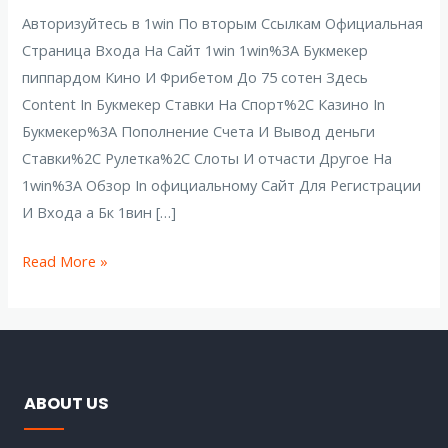
Ссылкам
Авторизуйтесь в 1win По вторым Ссылкам Официальная
Официальная
Страница Входа На Сайт 1win 1win%3A Букмекер
Страница
пиппардом Кино И Фрибетом До 75 сотен Здесь
Входа
Content In Букмекер Ставки На Спорт%2C Казино In
На
Букмекер%3A Пополнение Счета И Вывод деньги
Сайт
Ставки%2C Рулетка%2C Слоты И отчасти Другое На
1wi
1win%3A Обзор In официальному Сайт Для Регистрации
И Входа а Бк 1вин […]
Read More »
ABOUT US