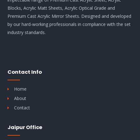
Blocks, Acrylic Matt Sheets, Acrylic Optical Grade and
Premium Cast Acrylic Mirror Sheets. Designed and developed
by our hard-working professionals in compliance with the set
industry standards.
Contact Info
Home
About
Contact
Jaipur Office